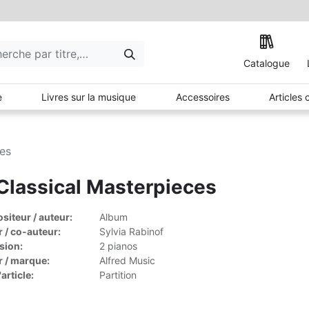
Catalogue
e
Livres sur la musique
Accessoires
Articles
ces
Classical Masterpieces
iteur / auteur:
Album
r / co-auteur:
Sylvia Rabinof
sion:
2 pianos
r / marque:
Alfred Music
article:
Partition