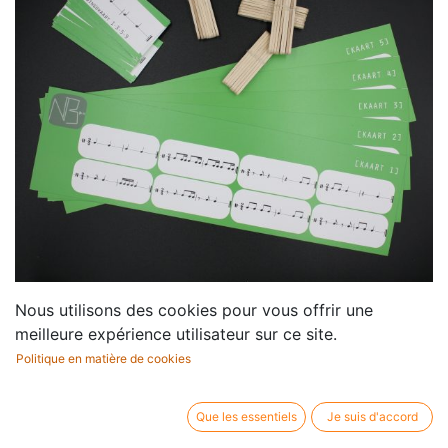
Nous utilisons des cookies pour vous offrir une
Bingo Level 1.4
meilleure expérience utilisateur sur ce site.
Politique en matière de cookies
Editeur / marque:
Notes & Beats
Que les essentiels
Je suis d'accord