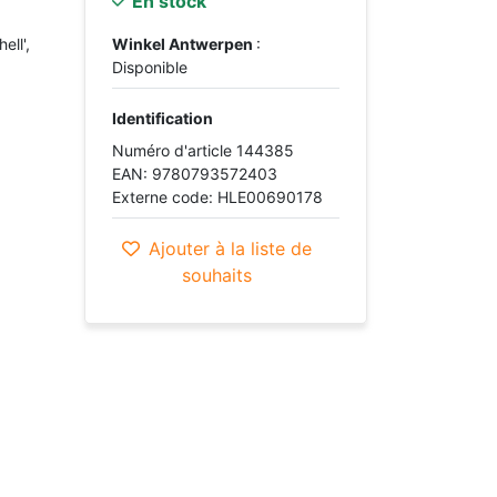
En stock
ell',
Winkel Antwerpen
:
Disponible
Identification
Numéro d'article 144385
EAN: 9780793572403
Externe code: HLE00690178
Ajouter à la liste de
souhaits