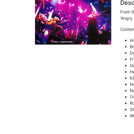
Desc
From t
'Angry 
Conten
An
Br
D
F
G
H
Ki
N
Nu
O
R
S
W