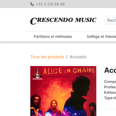
+32 3 216 98 46
Partitions et méthodes
Solfège et théori
Tous les produits
Acoustic
Aco
Compos
Profes
Editeu
Type d'