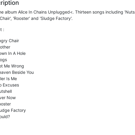
ription
he album Alice In Chains Unplugged<. Thirteen songs including 'Nutsh
Chair', 'Rooster' and 'Sludge Factory'.
t :
gry Chair
other
own In A Hole
rogs
ot Me Wrong
eaven Beside You
ller Is Me
o Excuses
tshell
ver Now
ooster
ludge Factory
ould?