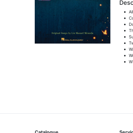
Desc
Al
C
D
Th
Su
T
Wa
We
Wh
Catalogue
Servic