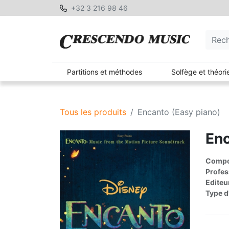
+32 3 216 98 46
Partitions et méthodes
Solfège et théori
Tous les produits
Encanto (Easy piano)
Enc
Compos
Profes
Editeu
Type d'