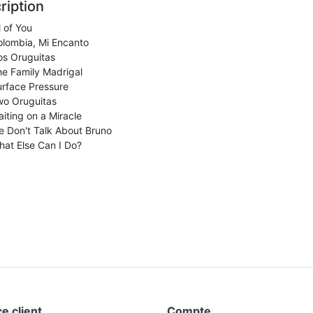
ription
l of You
olombia, Mi Encanto
os Oruguitas
e Family Madrigal
rface Pressure
wo Oruguitas
iting on a Miracle
 Don't Talk About Bruno
at Else Can I Do?
e client
Compte