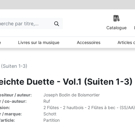
Catalogue
e
Livres sur la musique
Accessoires
Articles
 (Suiten 1-3)
eichte Duette - Vol.1 (Suiten 1-3)
iteur / auteur:
Joseph Bodin de Boismortier
r / co-auteur:
Ruf
sion:
2 Flûtes - 2 hautbois - 2 Flûtes à bec - (SS/AA)
r / marque:
Schott
article:
Partition