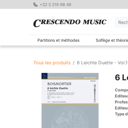
+32 3 216 98 46
Partitions et méthodes
Solfège et théori
Tous les produits
6 Leichte Duette - Vol.1
6 L
Compos
Editeu
Profes
Editeu
Type d'