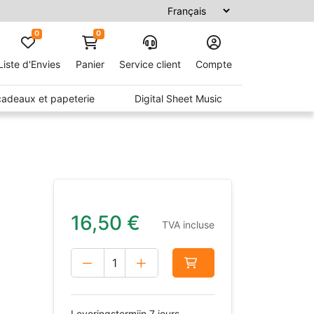
0
0
Liste d'Envies
Panier
Service client
Compte
 cadeaux et papeterie
Digital Sheet Music
16,50
€
TVA incluse
Leveringstermijn 7 jours