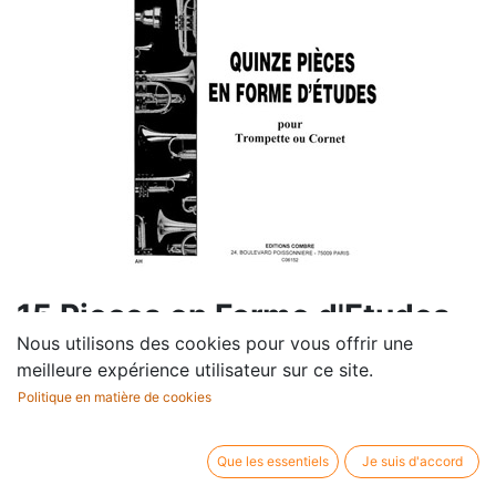
15 Pieces en Forme d'Etudes
Nous utilisons des cookies pour vous offrir une
Compositeur /
Pascal Proust
meilleure expérience utilisateur sur ce site.
auteur:
Politique en matière de cookies
Profession:
Trompette
Editeur / marque:
Editions Combre
Type d'article:
Partition
Que les essentiels
Je suis d'accord