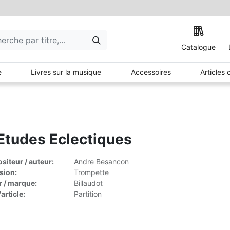
Catalogue
e
Livres sur la musique
Accessoires
Articles
Etudes Eclectiques
iteur / auteur:
Andre Besancon
sion:
Trompette
r / marque:
Billaudot
article:
Partition