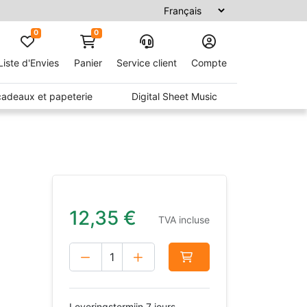
0
0
Liste d'Envies
Panier
Service client
Compte
 cadeaux et papeterie
Digital Sheet Music
12,35
€
TVA incluse
Leveringstermijn 7 jours