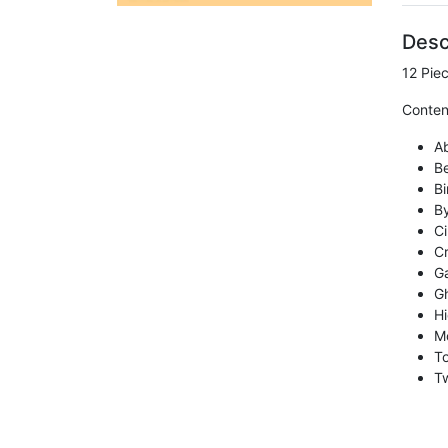
Desc
12 Pie
Conten
A
B
B
By
Ci
C
G
Gh
H
M
T
Tw