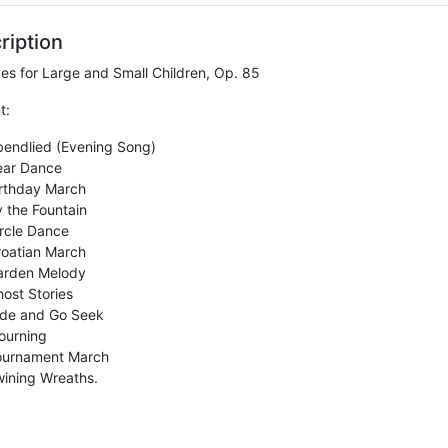
ription
ces for Large and Small Children, Op. 85
t:
bendlied (Evening Song)
ear Dance
irthday March
 the Fountain
rcle Dance
roatian March
arden Melody
ost Stories
ide and Go Seek
ourning
ournament March
ining Wreaths.