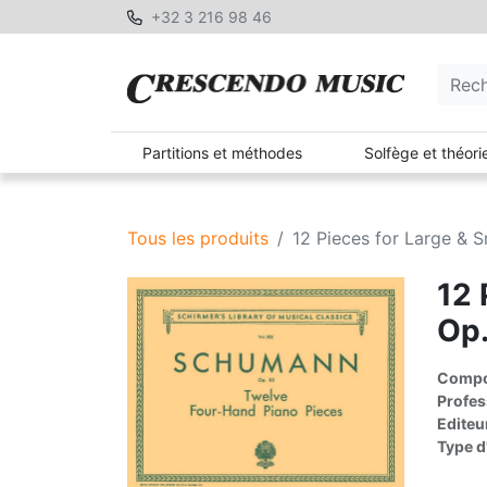
+32 3 216 98 46
Partitions et méthodes
Solfège et théori
Tous les produits
12 Pieces for Large & S
12 
Op
Compos
Profes
Editeu
Type d'