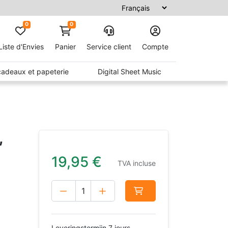
0
0
Liste d'Envies
Panier
Service client
Compte
 cadeaux et papeterie
Digital Sheet Music
,
19,95
€
TVA incluse
Leveringstermijn 7 jours