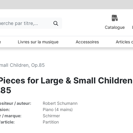
Catalogue
e
Livres sur la musique
Accessoires
Articles
mall Children, Op.85
Pieces for Large & Small Children
.85
iteur / auteur:
Robert Schumann
sion:
Piano (4 mains)
r / marque:
Schirmer
article:
Partition