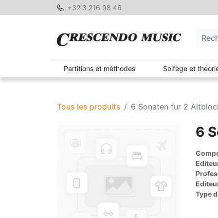
+32 3 216 98 46
Partitions et méthodes
Solfège et théori
Tous les produits
6 Sonaten fur 2 Altbloc
6 S
Compos
Editeu
Profes
Editeu
Type d'