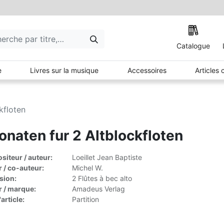
Catalogue
e
Livres sur la musique
Accessoires
Articles
kfloten
onaten fur 2 Altblockfloten
iteur / auteur:
Loeillet Jean Baptiste
r / co-auteur:
Michel W.
sion:
2 Flûtes à bec alto
r / marque:
Amadeus Verlag
article:
Partition