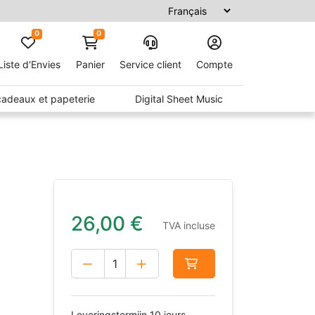
0
0
Liste d'Envies
Panier
Service client
Compte
 cadeaux et papeterie
Digital Sheet Music
26,00
€
TVA incluse
Leveringstermijn 10 jours