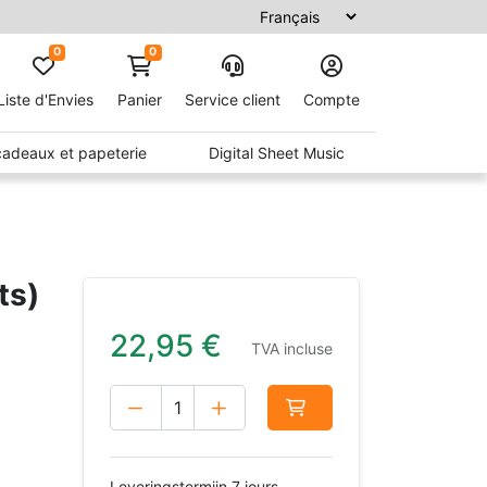
0
0
Liste d'Envies
Panier
Service client
Compte
 cadeaux et papeterie
Digital Sheet Music
ts)
22,95
€
TVA incluse
Leveringstermijn 7 jours