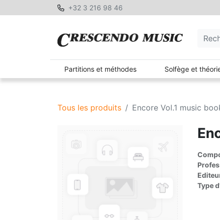
+32 3 216 98 46
Partitions et méthodes
Solfège et théori
Tous les produits
Encore Vol.1 music boo
Enc
Compos
Profes
Editeu
Type d'