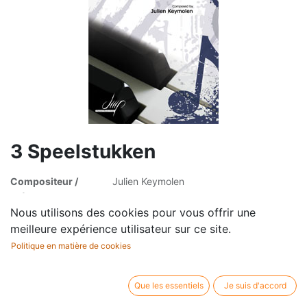
3 Speelstukken
Compositeur /
Julien Keymolen
auteur:
Profession:
Piano (4 mains)
Nous utilisons des cookies pour vous offrir une
Editeur / marque:
Digital Music Print
meilleure expérience utilisateur sur ce site.
Type d'article:
Partition
Politique en matière de cookies
Que les essentiels
Je suis d'accord