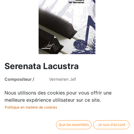
Serenata Lacustra
Compositeur /
Vermeiren Jef
auteur:
Profession:
Piano
Nous utilisons des cookies pour vous offrir une
Editeur / marque:
Digital Music Print
meilleure expérience utilisateur sur ce site.
Type d'article:
Partition
Politique en matière de cookies
Que les essentiels
Je suis d'accord