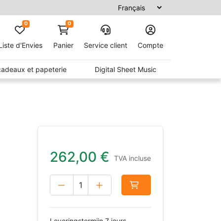
0
0
Liste d'Envies
Panier
Service client
Compte
 cadeaux et papeterie
Digital Sheet Music
262,00
€
TVA incluse
Leveringstermijn 7 jours