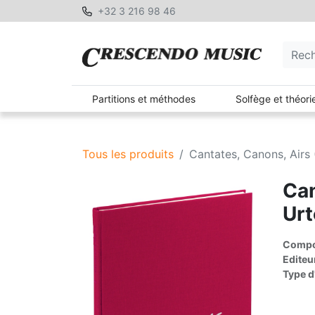
+32 3 216 98 46
Partitions et méthodes
Solfège et théori
Tous les produits
Cantates, Canons, Airs 
Can
Urt
Compos
Editeu
Type d'