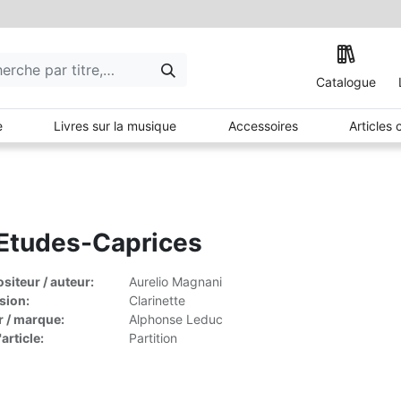
Catalogue
e
Livres sur la musique
Accessoires
Articles
Etudes-Caprices
iteur / auteur:
Aurelio Magnani
sion:
Clarinette
r / marque:
Alphonse Leduc
article:
Partition