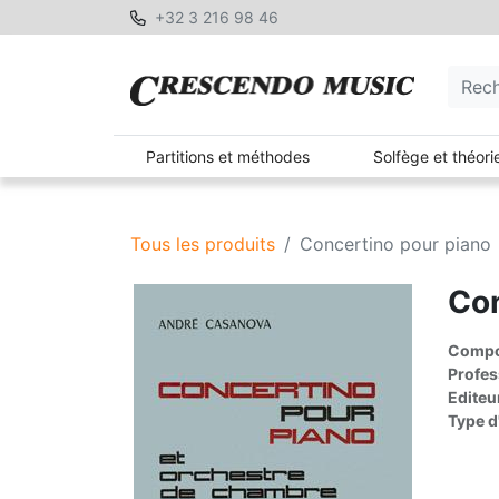
+32 3 216 98 46
Partitions et méthodes
Solfège et théori
Tous les produits
Concertino pour piano
Con
Compos
Profes
Editeu
Type d'