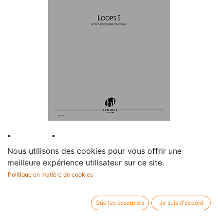
Loops I
Nous utilisons des cookies pour vous offrir une
Compositeur /
Hurel Philippe
meilleure expérience utilisateur sur ce site.
auteur:
Politique en matière de cookies
Profession:
Guitare électrique
Editeur / marque:
Lemoine
Type d'article:
Partition
Que les essentiels
Je suis d'accord