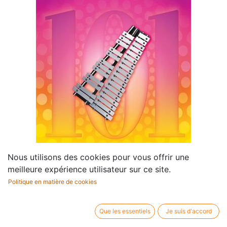
Nous utilisons des cookies pour vous offrir une
meilleure expérience utilisateur sur ce site.
101 Disney Songs
Politique en matière de cookies
Compositeur /
Album
Que les essentiels
Je suis d'accord
auteur:
Profession:
Carillon