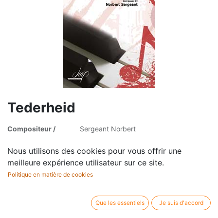
Tederheid
Compositeur /
Sergeant Norbert
auteur:
Profession:
Piano
Nous utilisons des cookies pour vous offrir une
Editeur / marque:
Digital Music Print
meilleure expérience utilisateur sur ce site.
Type d'article:
Partition
Politique en matière de cookies
Que les essentiels
Je suis d'accord