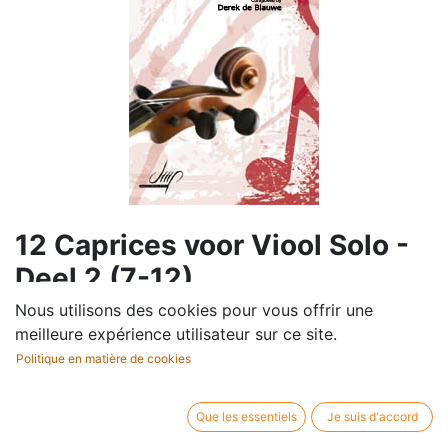
12 Caprices voor Viool Solo -
Deel 2 (7-12)
Nous utilisons des cookies pour vous offrir une
Compositeur /
De Blauwe Derek
meilleure expérience utilisateur sur ce site.
auteur:
Politique en matière de cookies
Profession:
Violon
Editeur / marque:
Digital Music Print
Type d'article:
Partition
Que les essentiels
Je suis d'accord