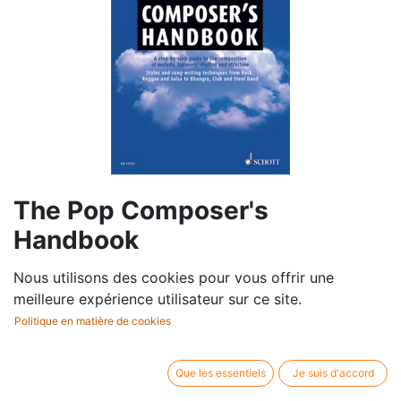
The Pop Composer's
Handbook
Nous utilisons des cookies pour vous offrir une
Compositeur /
Bruce Cole
meilleure expérience utilisateur sur ce site.
auteur:
Editeur / marque:
Schott
Politique en matière de cookies
Type d'article:
Livre
Que les essentiels
Je suis d'accord