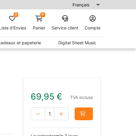
0
0
Liste d'Envies
Panier
Service client
Compte
 cadeaux et papeterie
Digital Sheet Music
69,95
€
TVA incluse
Leveringstermijn 7 jours