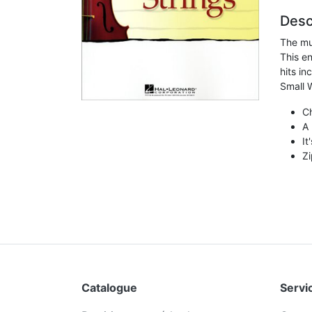
Desc
The mus
This e
hits in
Small 
C
A
It
Z
Catalogue
Servic