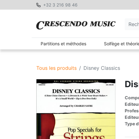
+32 3 216 98 46
Partitions et méthodes
Solfège et théori
Tous les produits
Disney Classics
Dis
Compos
Editeu
Profes
Editeu
Type d'