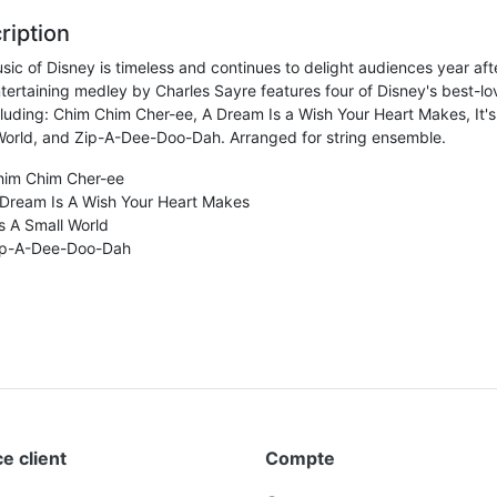
ription
ic of Disney is timeless and continues to delight audiences year aft
ntertaining medley by Charles Sayre features four of Disney's best-l
cluding: Chim Chim Cher-ee, A Dream Is a Wish Your Heart Makes, It's
World, and Zip-A-Dee-Doo-Dah. Arranged for string ensemble.
him Chim Cher-ee
 Dream Is A Wish Your Heart Makes
's A Small World
ip-A-Dee-Doo-Dah
e client
Compte