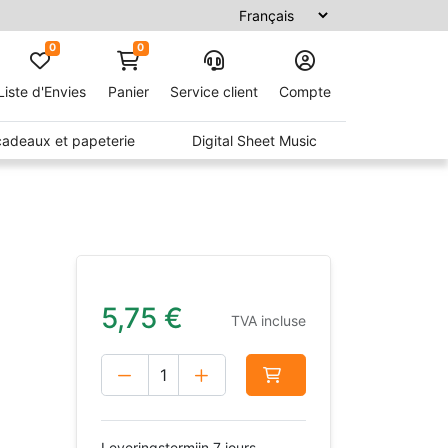
0
0
Liste d'Envies
Panier
Service client
Compte
 cadeaux et papeterie
Digital Sheet Music
5,75
€
TVA incluse
Leveringstermijn 7 jours