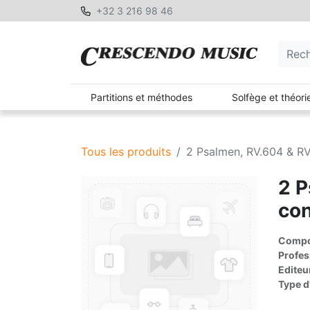
+32 3 216 98 46
Partitions et méthodes
Solfège et théori
Tous les produits
2 Psalmen, RV.604 & RV
2 P
con
Compos
Profes
Editeu
Type d'