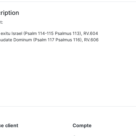
ription
t:
 exitu Israel (Psalm 114-115 Psalmus 113), RV.604
audate Dominum (Psalm 117 Psalmus 116), RV.606
e client
Compte