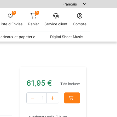
0
0
Liste d'Envies
Panier
Service client
Compte
 cadeaux et papeterie
Digital Sheet Music
61,95
€
TVA incluse
Leveringstermijn 7 jours