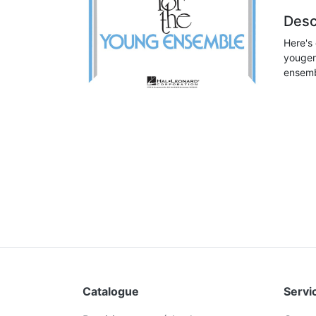
Desc
Here's 
youger 
ensembl
Catalogue
Servic