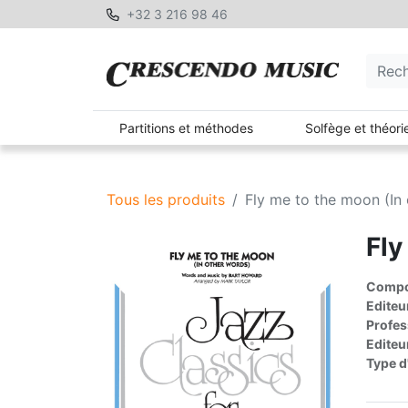
+32 3 216 98 46
Partitions et méthodes
Solfège et théori
Tous les produits
Fly me to the moon (In
Fly
Compos
Editeu
Profes
Editeu
Type d'