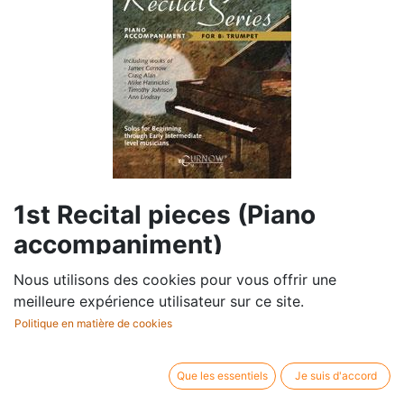
1st Recital pieces (Piano
accompaniment)
Nous utilisons des cookies pour vous offrir une
Compositeur /
Album
meilleure expérience utilisateur sur ce site.
auteur:
Editeur / co-
James Curnow
Politique en matière de cookies
auteur:
Profession:
Trompette et piano
Que les essentiels
Je suis d'accord
Editeur / marque:
Curnow Music Press
Type d'article:
Partition