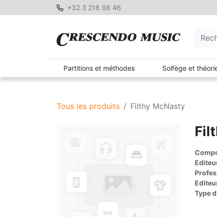
+32 3 216 98 46
Partitions et méthodes
Solfège et théori
Tous les produits
Filthy McNasty
Fil
Compos
Editeu
Profes
Editeu
Type d'