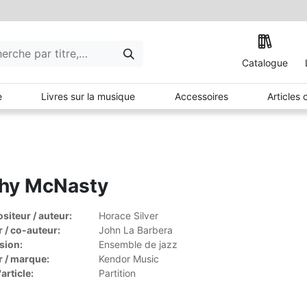
Catalogue
e
Livres sur la musique
Accessoires
Articles
thy McNasty
iteur / auteur:
Horace Silver
r / co-auteur:
John La Barbera
sion:
Ensemble de jazz
r / marque:
Kendor Music
article:
Partition