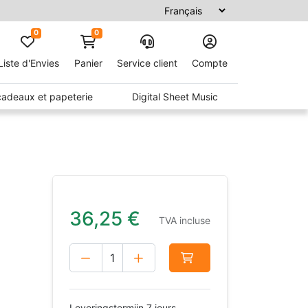
0
0
Liste d'Envies
Panier
Service client
Compte
 cadeaux et papeterie
Digital Sheet Music
36,25
€
TVA incluse
Leveringstermijn 7 jours