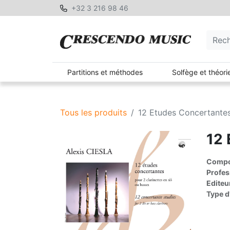
+32 3 216 98 46
Partitions et méthodes
Solfège et théori
Tous les produits
12 Etudes Concertante
12 
Compos
Profes
Editeu
Type d'