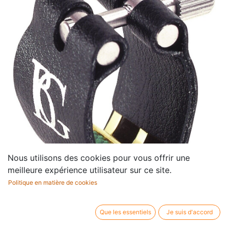
Nous utilisons des cookies pour vous offrir une
meilleure expérience utilisateur sur ce site.
Politique en matière de cookies
Ligatuur BG L4SR Super
Que les essentiels
Je suis d'accord