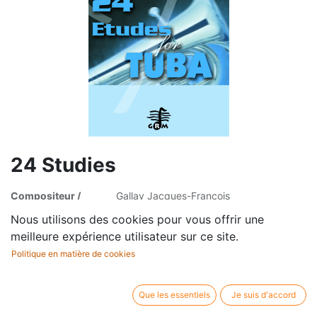
24 Studies
Compositeur /
Gallay Jacques-Francois
auteur:
Nous utilisons des cookies pour vous offrir une
Editeur / co-
Dominique Vanhaegenberg
meilleure expérience utilisateur sur ce site.
auteur:
Politique en matière de cookies
Profession:
Tuba
Editeur / marque:
Golden River Music
Type d'article:
Partition
Que les essentiels
Je suis d'accord