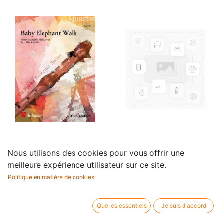
Baby Elephant Walk
Bach Album
Nous utilisons des cookies pour vous offrir une
11,00
€
(Recorder quartet)
meilleure expérience utilisateur sur ce site.
23,95
€
Politique en matière de cookies
Que les essentiels
Je suis d'accord