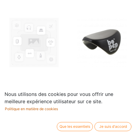
Deluxe Beschermhoes
Duimsteun Bo-Pep 602
Nous utilisons des cookies pour vous offrir une
Protec voor Koffer
voor Dwarsfluit
meilleure expérience utilisateur sur ce site.
17,55
€
Dwarsfluit
Politique en matière de cookies
37,00
€
Que les essentiels
Je suis d'accord