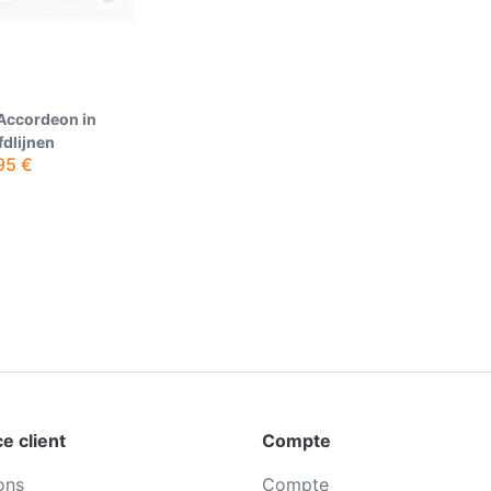
Accordeon in
dlijnen
95
€
e client
Compte
ons
Compte