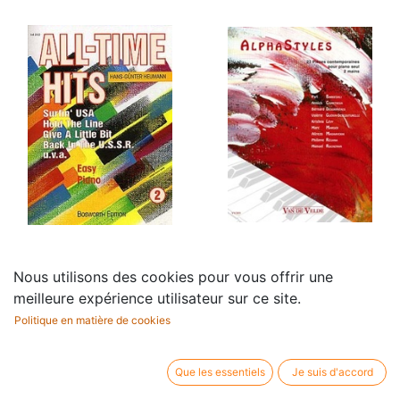
All-time hits - Vol.2
Alphastyles
Nous utilisons des cookies pour vous offrir une
28,75
€
23,80
€
meilleure expérience utilisateur sur ce site.
Politique en matière de cookies
Que les essentiels
Je suis d'accord