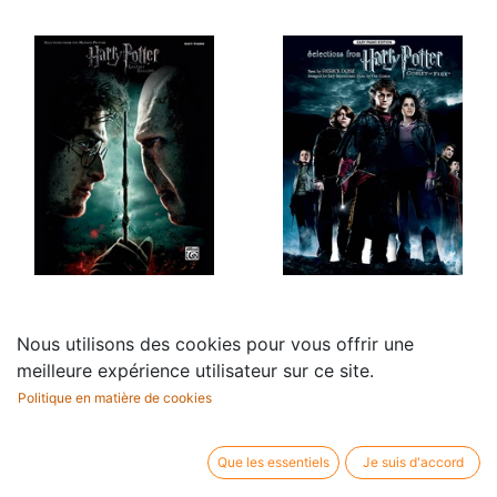
Harry Potter, Deathly
Harry Potter/Goblet of
Nous utilisons des cookies pour vous offrir une
Hallows - Part 2 (Easy
Fire (Easy piano)
meilleure expérience utilisateur sur ce site.
17,95
€
piano)
Politique en matière de cookies
16,95
€
Que les essentiels
Je suis d'accord