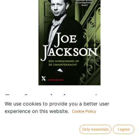
Een Overwinning op de
We use cookies to provide you a better user
Zwaartekracht -
experience on this website.
Cookie Policy
Autobiografie
Only essentials
I agree
Componist /
Joe Jackson
author: