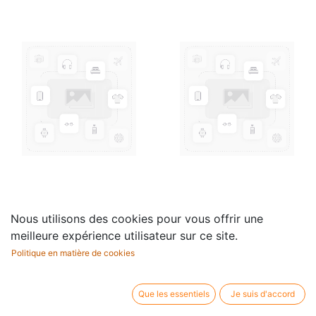
Zilveren hangertje:
Zilveren ketting voor
Nous utilisons des cookies pour vous offrir une
Viool
hangertje (40 cm)
meilleure expérience utilisateur sur ce site.
63,95
€
24,75
€
Politique en matière de cookies
Que les essentiels
Je suis d'accord