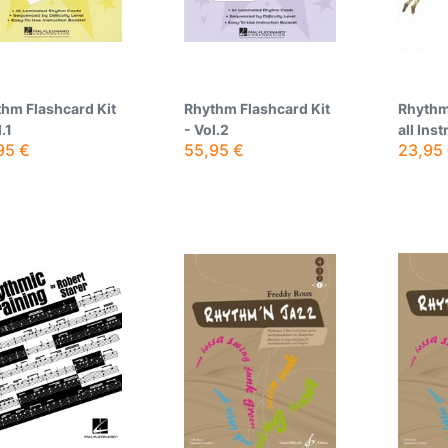
hm Flashcard Kit
Rhythm Flashcard Kit
Rhythm
.1
- Vol.2
all Ins
95
€
55,95
€
23,95