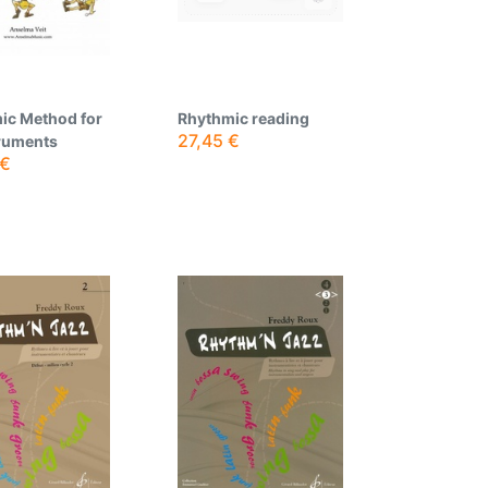
ic Method for
Rhythmic reading
27,45
€
truments
€