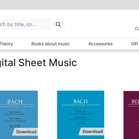
C
Theory
Books about music
Accessories
Gif
gital Sheet Music