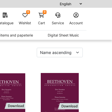
0
0
atalogue
Wishlist
Cart
Service
Account
t items and papeterie
Digital Sheet Music