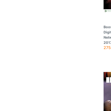
Boos
Digi
Netw
201
275