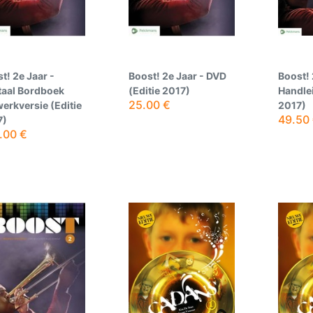
t! 2e Jaar -
Boost! 2e Jaar - DVD
Boost! 
taal Bordboek
(Editie 2017)
Handlei
25.00
€
erkversie (Editie
2017)
49.50
7)
.00
€