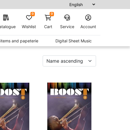
0
0
atalogue
Wishlist
Cart
Service
Account
t items and papeterie
Digital Sheet Music