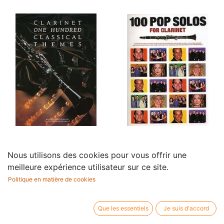
100 Classical Themes
100 Pop Solos for
Nous utilisons des cookies pour vous offrir une
19,95
€
Clarinet
meilleure expérience utilisateur sur ce site.
26,95
€
Politique en matière de cookies
Que les essentiels
Je suis d'accord