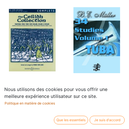
32 Etudes de
34 Studies, Op.64 -
Nous utilisons des cookies pour vous offrir une
Perfectionnement
Vol.1
meilleure expérience utilisateur sur ce site.
25,50
€
10,00
€
Politique en matière de cookies
Que les essentiels
Je suis d'accord