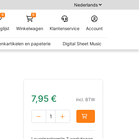
0
0
glijst
Winkelwagen
Klantenservice
Account
nkartikelen en papeterie
Digital Sheet Music
7,95
€
incl. BTW
Leveringstermijn 7 werkdagen