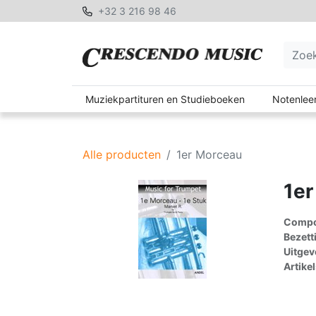
+32 3 216 98 46
Muziekpartituren en Studieboeken
Notenleer
Alle producten
1er Morceau
1er
Compon
Bezett
Uitgev
Artike