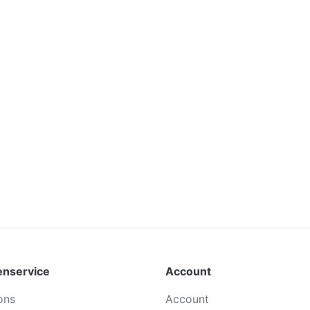
enservice
Account
ons
Account