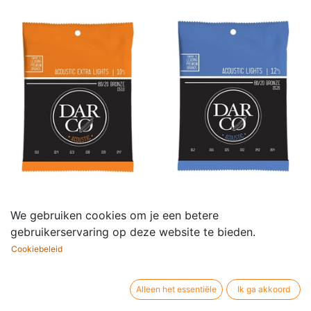
Darco Snaren Set
Darco snaren Set
We gebruiken cookies om je een betere
Acoustic 80/20 bronze
Acoustic 80/20 bronze
gebruikerservaring op deze website te bieden.
(Extra light 010)
(Light 012)
Cookiebeleid
6,55
€
6,55
€
Alleen het essentiële
Ik ga akkoord