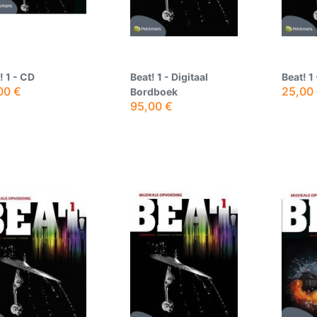
! 1 - CD
Beat! 1 - Digitaal
Beat! 1
00
€
25,00
Bordboek
95,00
€