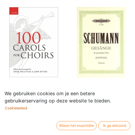
100 Carols for Choirs
10 Ausgewahlte
We gebruiken cookies om je een betere
34,75
€
Gesänge
gebruikerservaring op deze website te bieden.
8,50
€
Cookiebeleid
Alleen het essentiële
Ik ga akkoord