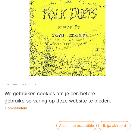
4 Folk duets
We gebruiken cookies om je een betere
gebruikerservaring op deze website te bieden.
Componist /
Longmire John
auteur:
Cookiebeleid
Bezetting:
Piano (vierhandig)
Uitgever / merk:
Forsyth Brothers
Alleen het essentiële
Ik ga akkoord
Artikelsoort:
Muziekpartituur