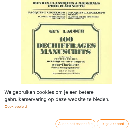
We gebruiken cookies om je een betere
gebruikerservaring op deze website te bieden.
Cookiebeleid
100 Déchiffrages Manuscrits -
Alleen het essentiële
Ik ga akkoord
Vol.2