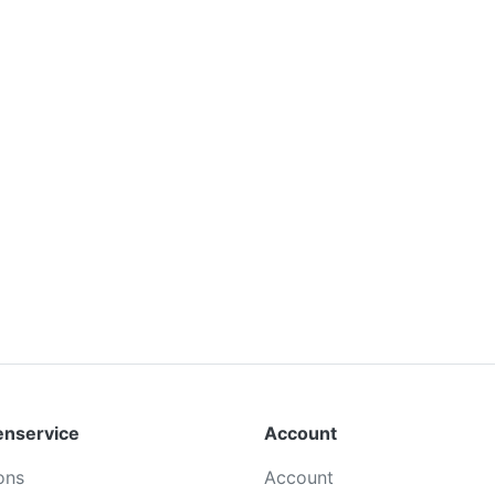
enservice
Account
ons
Account