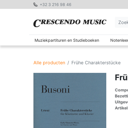
+32 3 216 98 46
Muziekpartituren en Studieboeken
Notenleer
Alle producten
Frühe Charakterstücke
Frü
Compon
Bezett
Uitgev
Artike