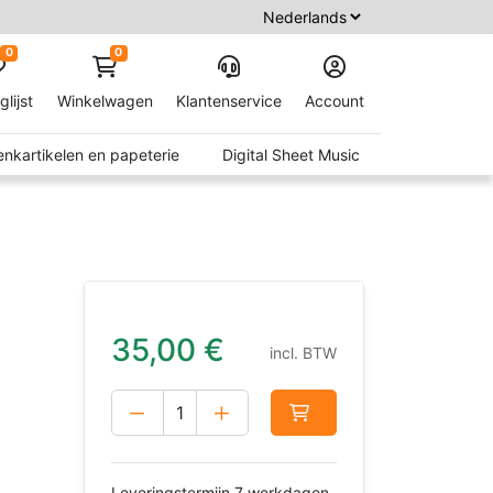
0
0
glijst
Winkelwagen
Klantenservice
Account
nkartikelen en papeterie
Digital Sheet Music
35,00
€
incl. BTW
Leveringstermijn 7 werkdagen