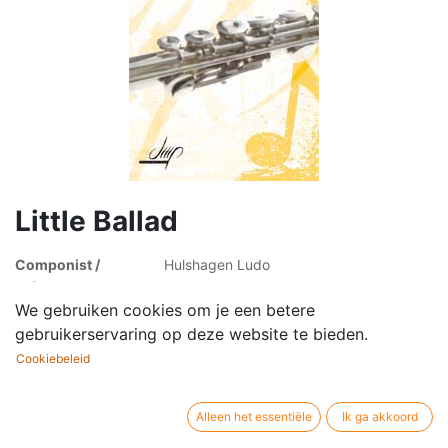
Little Ballad
Componist /
Hulshagen Ludo
auteur:
Bezetting:
Dwarsfluit en piano
We gebruiken cookies om je een betere
Uitgever / merk:
Digital Music Print
gebruikerservaring op deze website te bieden.
Artikelsoort:
Muziekpartituur
Cookiebeleid
Alleen het essentiële
Ik ga akkoord